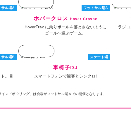
トサル場A
フットサル場A
ホバークロス
Hover Crosse
HoverTrax に乗りボールを落とさないように
ラジコ
ゴールへ運ぶゲーム。
トサル場B
スケート場
車椅子DJ
ット。目
スマートフォンで観客とシンクロ!
ラインドボウリング」は会場がフットサル場Ａでの開催となります。