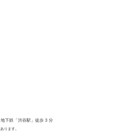
鉄・地下鉄「渋谷駅」徒歩 3 分
があります。